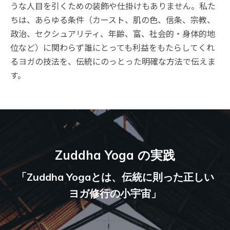
うな人目を引くための装飾や仕掛けもありません。私た
ちは、あらゆる条件（カースト、肌の色、信条、宗教、
政治、セクシュアリティ、年齢、富、社会的・身体的地
位など）に関わらず誰にとっても利益をもたらしてくれ
るヨガの技法を、伝統にのっとった明確な方法で伝えま
す。
Zuddha Yoga の実践
「Zuddha Yogaとは、伝統に則った正しい
ヨガ修行の小宇宙」