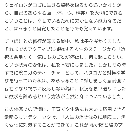
ウェイロンがヨガに生きる姿勢を後ろから追いかけなが
ら、自己のあらゆる面 （体、心、精神）を大切にできる
ということは、幸せでいるために欠かせない能力なのだ
と、はっきりと自覚したことを今でも覚えています。
ジ（師）との修行が深まる最中、私は子を授かりました。
それまでのアクティブに挑戦する人生のステージから「選
択の余地なく一気にものごとが停止し、何も起こらない」
という状況の変化は、私を不安にしました。しかしその時
すでに陰ヨガのティーチャーとして、ハタヨガと対極な学
びを行っていた私は、あらゆることに対し優しく忍耐強い
存在となり物事に反応しない為に、状況を思い通りにした
い欲求を諦めるという方法が自然と身についていました。
この体感での記憶は、子育てや生活にも大いに応用できる
素晴らしいテクニックで、「人生の浮き沈みに順応し、潔
く変化に対処することができる」これが 私が陰と陽のプ