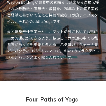
Waylon Beldingが世界中の素晴らしい師から直接伝授
された呼吸法・瞑想法・叡智を、20年以上に渡る実践
と経験に基づいて伝える持続可能なヨガ的ライフスタ
イル、それがZuddha Yogaです。
愛と献身奉仕を第一とし、マットの外においても常に
ヨガ的選択ができるよう、数あるヨガの道の中でも私
たちがもっとも重要と考える「ハタヨガ、ギャーナヨ
ガ、バクティヨガ、カルマヨガ」の4つのプラクティ
スを、バランスよく取り入れています。
Four Paths of Yoga