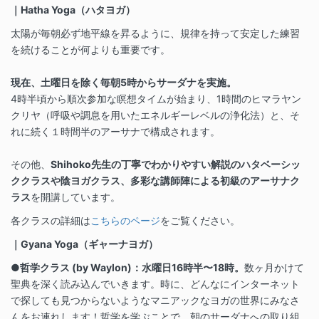
｜Hatha Yoga（ハタヨガ）
太陽が毎朝必ず地平線を昇るように、規律を持って安定した練習
を続けることが何よりも重要です。
現在、土曜日を除く毎朝5時からサーダナを実施。
4時半頃から順次参加な瞑想タイムが始まり、1時間のヒマラヤン
クリヤ（呼吸や調息を用いたエネルギーレベルの浄化法）と、そ
れに続く１時間半のアーサナで構成されます。
その他、
Shihoko先生の丁寧でわかりやすい解説のハタベーシッ
ククラスや陰ヨガクラス、多彩な講師陣による初級のアーサナク
ラス
を開講しています。
各クラスの詳細は
こちらのページ
をご覧ください。
｜Gyana Yoga（ギャーナヨガ）
●哲学クラス (by Waylon)：水曜日16時半〜18時。
数ヶ月かけて
聖典を深く読み込んでいきます。時に、どんなにインターネット
で探しても見つからないようなマニアックなヨガの世界にみなさ
んをお連れします！哲学を学ぶことで、朝のサーダナへの取り組