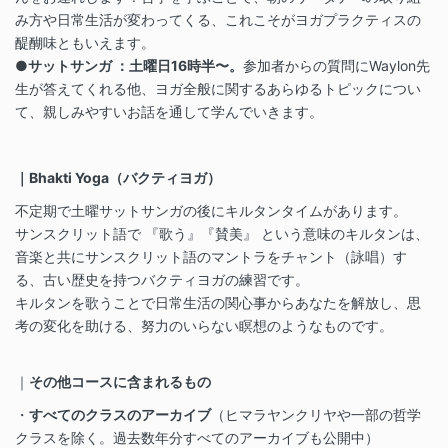
み方や日常生活が変わってくる、これこそがヨガプラクティスの
醍醐味ともいえます。
●サットサンガ ：土曜日16時半〜。
参加者からの質問にWaylon先
生が答えてくれる他、ヨガ全般に関するあらゆるトピックについ
て、親しみやすいお話を通して学んでいきます。
｜Bhakti Yoga（バクティヨガ）
不定期で土曜サットサンガの後にキルタンタイムがあります。
サンスクリット語で 『歌う』『賛美』 という意味のキルタンは、
音楽と共にサンスクリット語のマントラをチャント（詠唱）す
る、古い歴史を持つバクティヨガの練習です。
キルタンを歌うことで日常生活の関心事からあなたを解放し、思
考の変化を助ける、努力のいらない瞑想のようなものです。
｜
その他コースに含まれるもの
・
すべてのクラスのアーカイブ
（ヒマラヤンクリヤや一部の哲学
クラスを除く。過去数年分すべてのアーカイブも公開中）