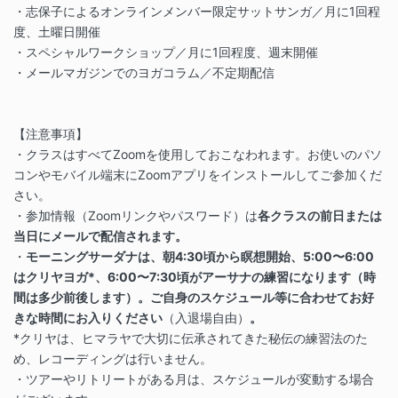
・志保子によるオンラインメンバー限定サットサンガ／月に1回程
度、土曜日開催
・スペシャルワークショップ／月に1回程度、週末開催
・メールマガジンでのヨガコラム／不定期配信
【注意事項】
・クラスはすべてZoomを使用しておこなわれます。お使いのパソ
コンやモバイル端末にZoomアプリをインストールしてご参加くだ
さい。
・参加情報（Zoomリンクやパスワード）は
各クラスの前日または
当日にメールで配信されます。
・
モーニングサーダナは、朝4:30頃から瞑想開始、5:00〜6:00
はクリヤヨガ*、6:00〜7:30頃がアーサナの練習になります（時
間は多少前後します）。ご自身のスケジュール等に合わせてお好
きな時間にお入りください
（入退場自由）
。
*クリヤは、ヒマラヤで大切に伝承されてきた秘伝の練習法のた
め、レコーディングは行いません。
・ツアーやリトリートがある月は、スケジュールが変動する場合