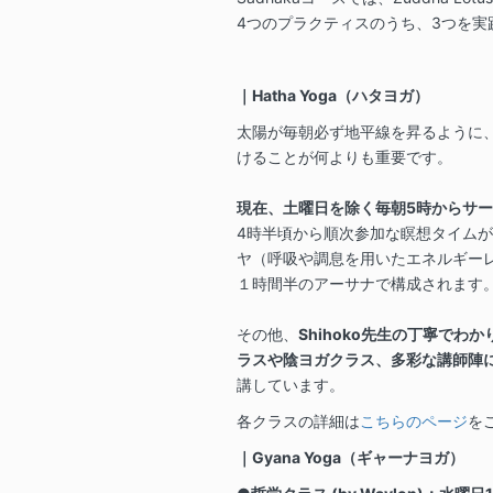
4つのプラクティスのうち、3つを実
｜Hatha Yoga（ハタヨガ）
太陽が毎朝必ず地平線を昇るように
けることが何よりも重要です。
現在、土曜日を除く毎朝5時からサ
4時半頃から順次参加な瞑想タイムが
ヤ（呼吸や調息を用いたエネルギー
１時間半のアーサナで構成されます
その他、
Shihoko先生の丁寧でわ
ラスや陰ヨガクラス、多彩な講師陣
講しています。
各クラスの詳細は
こちらのページ
を
｜Gyana Yoga（ギャーナヨガ）