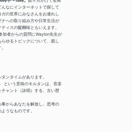
16時半〜18時。
数ヶ月かけて聖典
どんなにインターネットで探して
ヨガの世界にみなさんをお連れし
ダナへの取り組み方や日常生活が
クティスの醍醐味ともいえます。
参加者からの質問にWaylon先生が
あらゆるトピックについて、親し
す。
ルタンタイムがあります。
』 という意味のキルタンは、音楽
をチャント（詠唱）する、古い歴
心事からあなたを解放し、思考の
のようなものです。