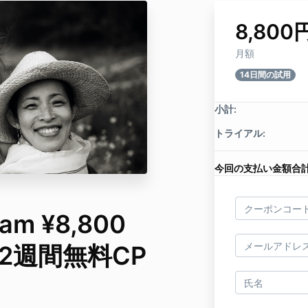
8,800
月額
14日間の試用
小計:
トライアル:
今回の支払い金額合計
eam ¥8,800
* 2週間無料CP