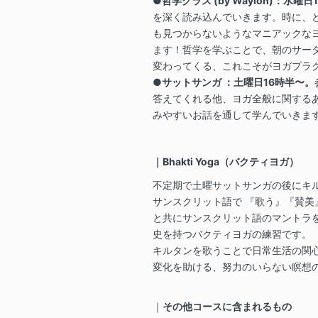
●哲学クラス (by Waylon)：水曜日
を深く読み込んでいきます。時に、
も見つからないようなマニアックな
ます！哲学を学ぶことで、朝のサー
変わってくる、これこそがヨガプラ
●サットサンガ ：土曜日16時半〜。
答えてくれる他、ヨガ全般に関する
みやすいお話を通して学んでいきま
｜Bhakti Yoga（バクティヨガ）
不定期で土曜サットサンガの後にキ
サンスクリット語で 『歌う』『賛美
と共にサンスクリット語のマントラ
史を持つバクティヨガの練習です。
キルタンを歌うことで日常生活の関
変化を助ける、努力のいらない瞑想
｜
その他コースに含まれるもの