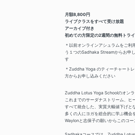
月額8,800円
ライブクラスをすべて受け放題
アーカイブ付き
初めての方限定の2週間の無料トラ
＊以前オンラインアシュラムをご利
う１つのSadhaka Streamか
す
＊Zuddha Yoga のティーチャ
方からお申し込みください
Zuddha Lotus Yoga Scho
これまでのサーダナストリーム、ヒ
すべて統合した、実質大幅値下げと
多くの人にヨガを総合的に学ぶ機会
Waylonと志保子の願いからこのコ
Sadhakaコースでは、Zuddha Lotu