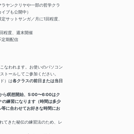
マラヤンクリヤや一部の哲学クラ
カイブも公開中）
限定サットサンガ／月に1回程度、
回程度、週末開催
不定期配信
おこなわれます。お使いのパソコン
ンストールしてご参加ください。
ード）は
各クラスの前日または当日
ら瞑想開始、5:00〜6:00はク
ーサナの練習になります（時間は多少
ル等に合わせてお好きな時間にお
されてきた秘伝の練習法のため、レ