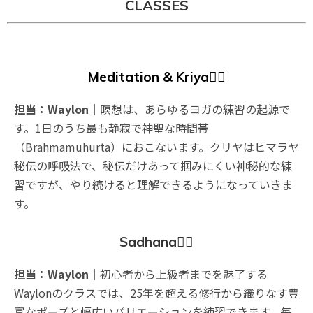
CLASSES
Meditation & Kriya🧘‍♀️
担当：Waylon
｜瞑想は、あらゆるヨガの練習の起源で
す。1日のうち最も静寂で神聖な時間帯
（Brahmamuhurta）におこないます。クリヤはヒマラヤ
秘伝の呼吸法で、秘伝だけあって掴みにくい神秘的な練
習ですが、やり続けると理解できるようになっていきま
す。
Sadhana🧘‍♀️
担当：Waylon
｜初心者から上級者までを魅了する
Waylonのクラスでは、25年を超える修行から織りなす豊
富なポーズと幅広いバリエーションを練習できます。毎