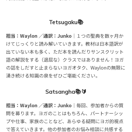
Tetsugaku📚
担当：Waylon ／通訳：Junko
｜１つの聖典を数ヶ月か
けてじっくりと読み解いていきます。教材は日本語訳が
出ていない本も多く、ただ本を読んだりサンスクリット
語の解説をする（退屈な）クラスではありません！ヨガ
の話をしだすと止まらないヨガオタク、Waylonの無限に
湧き続ける知識の泉をぜひご堪能ください。
Satsangha📚🔰
担当：Waylon ／通訳：Junko
｜毎回、参加者からの質
問を募ります。ヨガのことはもちろん、パートナーシッ
プや仕事、家族のことなど、あらゆる疑問にヨガ的視点
で答えていきます。他の参加者のお悩み相談に共感する