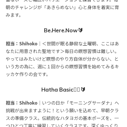
朝のチャレンジが「あきらめない」心と身体を着実に育
みます。
Be.Here.Now🔰
担当：Shihoko
｜＜世間が眠る静寂な土曜朝、ここはあ
なたに用意された聖地です＞毎日の瞑想習慣は難しい。
やってはみたいけど瞑想のやり方自体が分からない、と
いう方の為に、週に１回からの瞑想習慣を始めてみるキ
ッカケ作りの会です。
Hatha Basic🧘‍♀️🔰
担当：Shihoko
｜いつの日か「モーニングサーダナ」へ
挑戦が出来ますように！という願いを込めて、早朝クラ
スの準備クラス。伝統的なハタヨガの基本ポーズを、一
つひとつ丁寧に練習していくクラスです。深くゆっくり