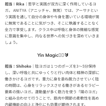
担当：Rika
｜哲学と実践が双方に深く作用しているヨ
ガ。 ANITYA（アニッチャ、無常）では、アーサナとい
う実践を通して自分の身体や今身を置いている環境が常
に無常であることに気がつき、そこに執着することなく
全力で享受します。クラス中は呼吸と身体の微細な感覚
に意識を集中し、内なる世界への気づきを深めていきま
しょう。
Yin Magic🧘‍♀️🔰
担当：Shihoko
｜陰ヨガは１つのポーズを3〜5分保持
し、深い呼吸と共にゆっくりと行い肉体と精神の深部に
働きかけるヨガです。重力に身を委ね脱力させていく陰
の時間は、心身をリラックスさせる働きがあるセラピー
要素の強いヨガ。運動量が多く筋力を使う「陽のヨガ」
と組み合わせて行うことで、筋肉や関節の柔軟性を高め
内蔵機能の向上と浄化にも効果が期待されます。