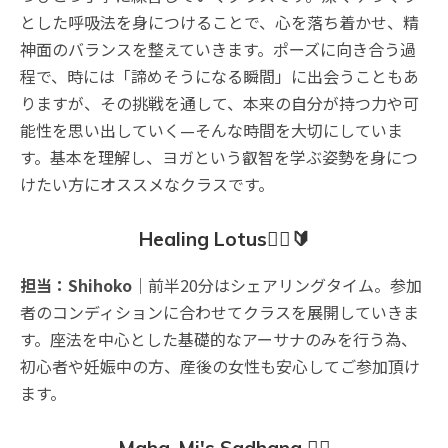
とした呼吸法を身につけることで、心を落ち着かせ、精
神面のバランスを整えていきます。ポーズに向き合う過
程で、時には「諦めそうになる瞬間」に出会うこともあ
りますが、その挑戦を通して、本来の自分が持つ力や可
能性を思い出していく—そんな時間を大切にしていま
す。基本を理解し、ヨガという叡智を学ぶ姿勢を身につ
けたい方にオススメなクラスです。
Healing Lotus🧘‍♀️🔰
担当：Shihoko
｜前半20分はシェアリングタイム。参加
者のコンディションに合わせてクラスを展開していきま
す。座法を中心とした基礎的なアーサナのみを行う為、
初心者や妊娠中の方、産後の女性も安心してご参加頂け
ます。
Maha-Mi
's Sadhana 🧘‍♀️